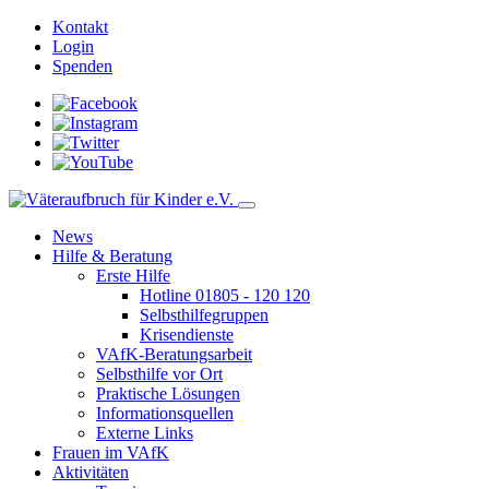
Kontakt
Login
Spenden
News
Hilfe & Beratung
Erste Hilfe
Hotline 01805 - 120 120
Selbsthilfegruppen
Krisendienste
VAfK-Beratungsarbeit
Selbsthilfe vor Ort
Praktische Lösungen
Informationsquellen
Externe Links
Frauen im VAfK
Aktivitäten