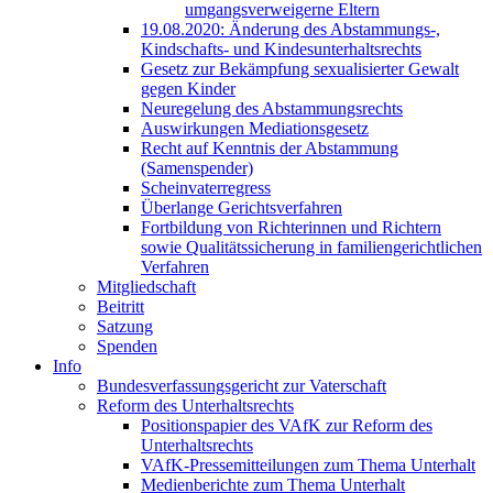
umgangsverweigerne Eltern
19.08.2020: Änderung des Abstammungs-,
Kindschafts- und Kindesunterhaltsrechts
Gesetz zur Bekämpfung sexualisierter Gewalt
gegen Kinder
Neuregelung des Abstammungsrechts
Auswirkungen Mediationsgesetz
Recht auf Kenntnis der Abstammung
(Samenspender)
Scheinvaterregress
Überlange Gerichtsverfahren
Fortbildung von Richterinnen und Richtern
sowie Qualitätssicherung in familiengerichtlichen
Verfahren
Mitgliedschaft
Beitritt
Satzung
Spenden
Info
Bundesverfassungsgericht zur Vaterschaft
Reform des Unterhaltsrechts
Positionspapier des VAfK zur Reform des
Unterhaltsrechts
VAfK-Pressemitteilungen zum Thema Unterhalt
Medienberichte zum Thema Unterhalt