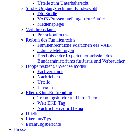
Urteile zum Unterhaltsrecht
Studie Umgangsrecht und Kindeswohl
Die Studie
VAfK-Pressemitteilungen zur Studie
Medienspiegel
Verfahrensdauer
Pressekonferenz
Reform des Familienrechts
Familienrechtliche Positionen des VAfK
aktuelle Meldungen
Ergebnisse der Expertenkommission des
Bundesministeriums für Justiz und Verbraucher
Doppelresidenz / Wechselmodell
Fachverbände
Nachrichten
Urteile
Literatur
Eltern-Kind-Entfremdung
Trennungskinder und ihre Eltern
Welt-EKE-Tag
Nachrichten zum Thema
Urteile
Literatur-Tips
Erfahrungsberichte
Presse