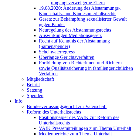
umgangsverweigerne Eltern
19.08.2020: Änderung des Abstammungs-,
Kindschafts- und Kindesunterhaltsrechts
Gesetz zur Bekämpfung sexualisierter Gewalt
gegen Kinder
Neuregelung des Abstammungsrechts
Auswirkungen Mediationsgesetz
Recht auf Kenntnis der Abstammung
(Samenspender)
Scheinvaterregress
Überlange Gerichtsverfahren
Fortbildung von Richterinnen und Richtern
sowie Qualitätssicherung in familiengerichtlichen
Verfahren
Mitgliedschaft
Beitritt
Satzung
Spenden
Info
Bundesverfassungsgericht zur Vaterschaft
Reform des Unterhaltsrechts
Positionspapier des VAfK zur Reform des
Unterhaltsrechts
VAfK-Pressemitteilungen zum Thema Unterhalt
Medienberichte zum Thema Unterhalt