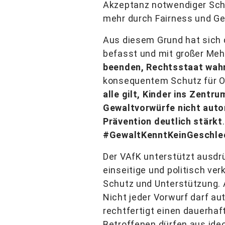
Akzeptanz notwendiger Schu
mehr durch Fairness und Ge
Aus diesem Grund hat sich
befasst und mit großer Mehr
beenden, Rechtsstaat wah
konsequentem Schutz für Op
alle gilt, Kinder ins Zentr
Gewaltvorwürfe nicht auto
Prävention deutlich stärkt
#GewaltKenntKeinGeschle
Der VAfK unterstützt ausdr
einseitige und politisch v
Schutz und Unterstützung. 
Nicht jeder Vorwurf darf a
rechtfertigt einen dauerha
Betroffenen dürfen aus ide