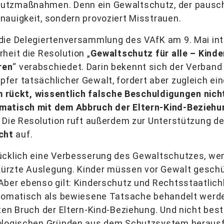
tzmaßnahmen. Denn ein Gewaltschutz, der pauschal
nauigkeit, sondern provoziert Misstrauen.
 die Delegiertenversammlung des VAfK am 9. Mai i
heit die Resolution „
Gewaltschutz für alle – Kinde
ren
“ verabschiedet. Darin bekennt sich der Verband
fer tatsächlicher Gewalt, fordert aber zugleich ei
um rückt, wissentlich falsche Beschuldigungen nicht
matisch mit dem Abbruch der Eltern-Kind-Beziehu
. Die Resolution ruft außerdem zur Unterstützung de
cht
auf.
ücklich eine Verbesserung des Gewaltschutzes, wen
erkürzte Auslegung. Kinder müssen vor Gewalt gesch
Aber ebenso gilt: Kinderschutz und Rechtsstaatli
utomatisch als bewiesene Tatsache behandelt werde
ften Bruch der Eltern-Kind-Beziehung. Und nicht be
ologischen Gründen aus dem Schutzsystem herausfa