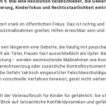
9. Mai eine Resolution verabschiedet, die Gewalt
ierung, Kinderfokus und Rechtsstaatlichkeit eintri
eit stark im öffentlichen Fokus. Das ist richtig u
utzmaßnahmen greifen, Hilfen erreichbar sein und
 seit längerem eine Debatte, die häufig mit pauscha
 als Täter, Frauen fast ausschließlich als Opfer. B
uptung – werden weitreichende Maßnahmen wie Kon
echtsentzug oder zusätzliche Kontrollinstrumente
die Gefahr taktisch eingesetzter Falschbeschuldigu
 vorschnelle Verfahren hinweist, gerät nicht selten
 der Väteraufbruch für Kinder für gefährlich. Sie st
 Blick auf tatsächliche Konfliktdynamiken und gefä