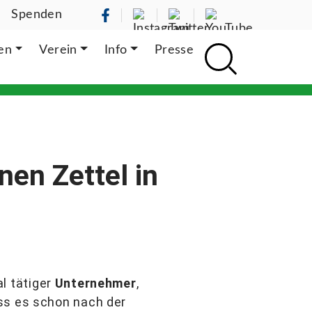
Spenden
ten
Verein
Info
Presse
nen Zettel in
al tätiger
Unternehmer
,
ass es schon nach der