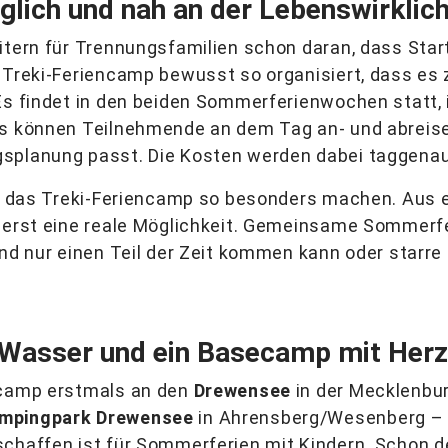
uglich und nah an der Lebenswirklich
itern für Trennungsfamilien schon daran, dass Star
 Treki-Feriencamp bewusst so organisiert, dass es 
Es findet in den beiden Sommerferienwochen statt, 
us können Teilnehmende an dem Tag an- und abreise
gsplanung passt. Die Kosten werden dabei taggena
die das Treki-Feriencamp so besonders machen. Au
t erst eine reale Möglichkeit. Gemeinsame Sommerf
ind nur einen Teil der Zeit kommen kann oder starr
 Wasser und ein Basecamp mit Herz
ncamp erstmals an den
Drewensee
in der Mecklenbu
mpingpark Drewensee
in Ahrensberg/Wesenberg – 
chaffen ist für Sommerferien mit Kindern. Schon de