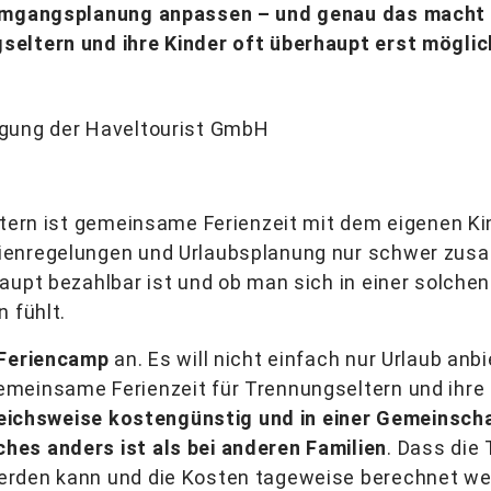
d Umgangsplanung anpassen – und genau das mach
eltern und ihre Kinder oft überhaupt erst möglic
igung der Haveltourist GmbH
ltern ist gemeinsame Ferienzeit mit dem eigenen Kin
ienregelungen und Urlaubsplanung nur schwer zu
aupt bezahlbar ist und ob man sich in einer solche
 fühlt.
-Feriencamp
an. Es will nicht einfach nur Urlaub anb
meinsame Ferienzeit für Trennungseltern und ihre K
gleichsweise kostengünstig und in einer Gemeinscha
es anders ist als bei anderen Familien
. Dass die
rden kann und die Kosten tageweise berechnet wer