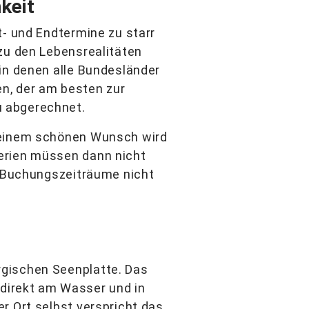
keit
t- und Endtermine zu starr
zu den Lebensrealitäten
in denen alle Bundesländer
n, der am besten zur
u abgerechnet.
s einem schönen Wunsch wird
erien müssen dann nicht
e Buchungszeiträume nicht
rgischen Seenplatte. Das
direkt am Wasser und in
r Ort selbst verspricht das,