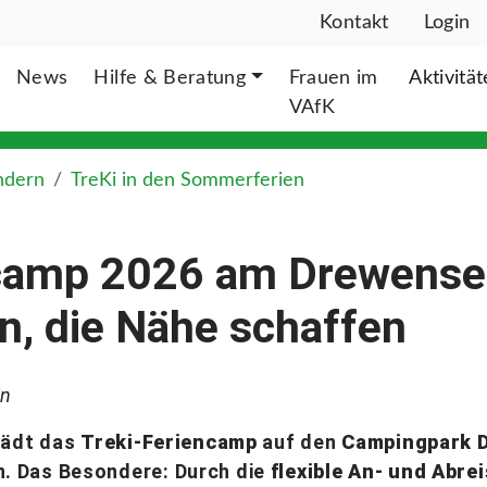
Kontakt
Login
News
Hilfe & Beratung
Frauen im
Aktivitä
VAfK
ndern
TreKi in den Sommerferien
ncamp 2026 am Drewense
, die Nähe schaffen
in
lädt das
Treki-Feriencamp
auf den
Campingpark 
n. Das Besondere: Durch die
flexible An- und Abre