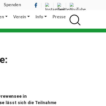
Spenden
ten
Verein
Info
Presse
e:
Drewensee in
ise
lässt sich die Teilnahme