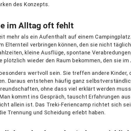
ärken des Konzepts.
e im Alltag oft fehlt
it mehr als ein Aufenthalt auf einem Campingplatz. 
m Elternteil verbringen können, den sie nicht täglic
hlzeiten, kleine Ausflüge, spontane Verabredunge
 plötzlich wieder den Raum bekommen, den sie im A
esonders wertvoll sein. Sie treffen andere Kinder, d
en. Daraus entstehen häufig ganz selbstverständli
eundschaften, ohne dass viel erklärt werden muss. 
: Man kommt ins Gespräch, tauscht Erfahrungen aus
cht allein ist. Das Treki-Feriencamp richtet sich s
 die Trennung und Scheidung erlebt haben.