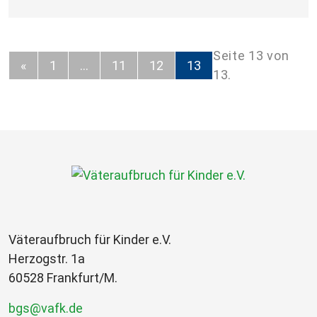
Seite 13 von
«
1
…
11
12
13
13.
Väteraufbruch für Kinder e.V.
Herzogstr. 1a
60528 Frankfurt/M.
bgs@vafk.de